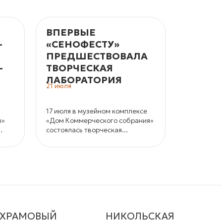
ВПЕРВЫЕ
«СЕНО
­
«СЕНОФЕСТУ»
В «МА
ПРЕДШЕСТВОВАЛА
КОРЕЛ
­
ТВОРЧЕСКАЯ
ЖДУТ
ЛАБОРАТОРИЯ
МАСТЕ
21 июля
15 июля
17 июля в музейном комплексе
18 и 19 ию
ы»
«Дом Коммерческого собрания»
заповедни
состоялась творческая
в седьмой 
лаборатория «Усть-Цилемская
джазовый 
«горка» как основа фольклорной
«СеноФЕС
составляющей этно-джазового
фестиваля «СеноФЕСТ».
ХРАМОВЫЙ
НИКОЛЬСКАЯ