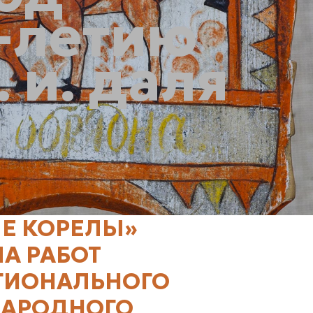
5-летию
 и. даля
Е КОРЕЛЫ»
А РАБОТ
ЕГИОНАЛЬНОГО
НАРОДНОГО