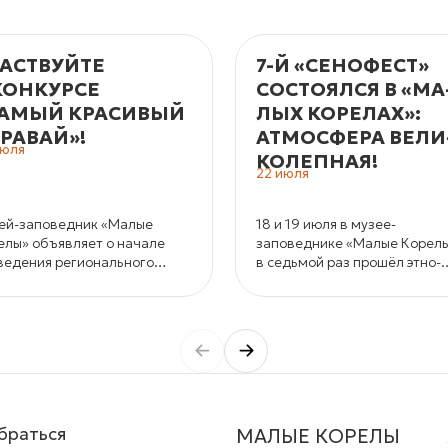
АСТВУЙТЕ
7-Й «СЕНОФЕСТ»
КОНКУРСЕ
СОСТОЯЛСЯ В «МА
АМЫЙ КРАСИВЫЙ
ЛЫХ КО­РЕ­ЛАХ»:
РАВАЙ»!
АТМОС­ФЕ­РА ВЕ­ЛИ
июля
КО­ЛЕП­НАЯ!
22 июля
ей-заповедник «Малые
18 и 19 июля в музее-
елы» объявляет о начале
заповеднике «Малые Корел
ведения регионального
в седьмой раз прошёл этно-
курса хлебобулочных
джазовый фестиваль
ондитерских изделий «Самый
«СеноФЕСТ».
сивый каравай».
браться
МАЛЫЕ КОРЕЛЫ