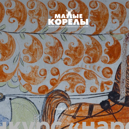
новости
нкурс «нар