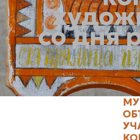
художн
со дня 
МУ
ОБ
УЧ
КО