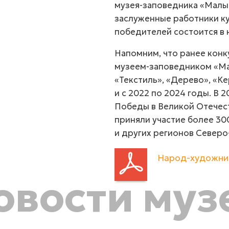
музея-заповедника «Малы
заслуженные работники ку
победителей состоится в 
Напомним, что ранее кон
музеем-заповедником «Ма
«Текстиль», «Дерево», «Ке
и с 2022 по 2024 годы. В 
Победы в Великой Отечест
приняли участие более 30
и других регионов
Северо
Народ-художник
овости муз