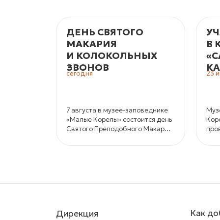
ДЕНЬ СВЯТОГО
УЧ
МАКАРИЯ
В 
И КОЛОКОЛЬНЫХ
«С
ЗВОНОВ
КА
сегодня
23 
7 августа в музее-заповеднике
Муз
«Малые Корелы» состоится день
Кор
Святого Преподобного Макария
про
и колокольных звонов.
кон
и к
кра
Как до
Дирекция