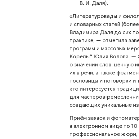
В. И. Даля).
«Литературоведы и филоло
и словарных статей (более
Владимира Даля до сих по
практике, — отметила за
программ и массовых мер
Корелы“ Юлия Волова. — О
о значении слов, ценную
их в речи, а также фрагме
пословицы и поговорки и т
кто интересуется традици
для мастеров-ремесленник
создающих уникальные из
Приём заявок и фотомате
в электронном виде по 10
профессиональное жюри, 