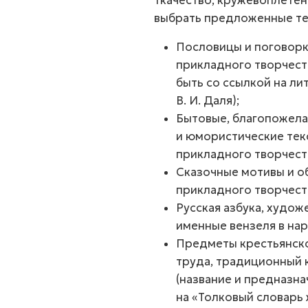
ткачество, кружевоплетен
выбрать предложенные те
Пословицы и поговорк
прикладного творчест
быть со ссылкой на л
В. И. Даля);
Бытовые, благопожела
и юмористические тек
прикладного творчест
Сказочные мотивы и о
прикладного творчества
Русская азбука, худож
именные вензеля в на
Предметы крестьянско
труда, традиционный к
(название и предназн
на «Толковый словарь