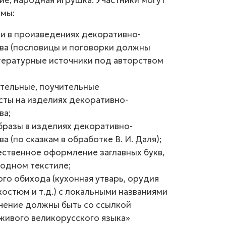
ие, народная игрушка. Участники могут
мы:
и в произведениях декоративно-
ва (пословицы и поговорки должны
итературные источники под авторством
тельные, поучительные
сты на изделиях декоративно-
ва;
бразы в изделиях декоративно-
 (по сказкам в обработке В. И. Даля);
ественное оформление заглавных букв,
родном текстиле;
го обихода (кухонная утварь, орудия
остюм и т.д.) с локальными названиями
ачение должны быть со ссылкой
 живого великорусского языка»