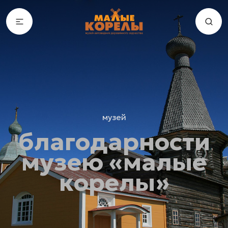
музей
благодарности
музею «малые
корелы»