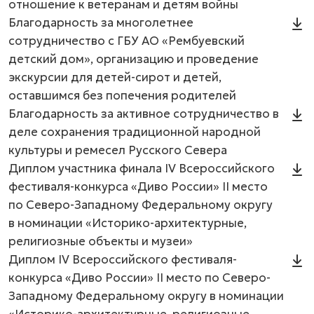
отношение к ветеранам и детям войны
Благодарность за многолетнее
сотрудничество с ГБУ АО «Рембуевский
детский дом», организацию и проведение
экскурсии для детей-сирот и детей,
оставшимся без попечения родителей
Благодарность за активное сотрудничество в
деле сохранения традиционной народной
культуры и ремесел Русского Севера
Диплом участника финала IV Всероссийского
фестиваля-конкурса «Диво России» ІI место
по Северо-Западному Федеральному округу
в номинации «Историко-архитектурные,
религиозные объекты и музеи»
Диплом IV Всероссийского фестиваля-
конкурса «Диво России» ІI место по Северо-
Как проехать?
Билеты
Режим работы
Экспозиции
Западному Федеральному округу в номинации