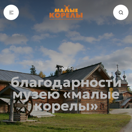
музей
благодарности
музею «малые
корелы»