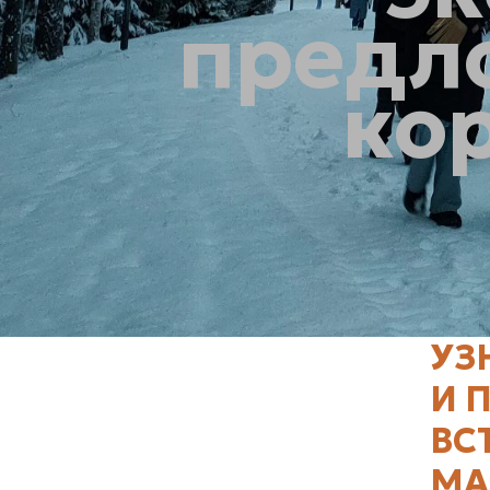
предл
кор
УЗ
И 
ВС
МА