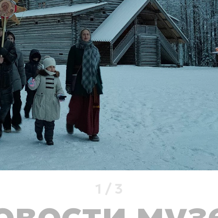
1
/
3
овости муз