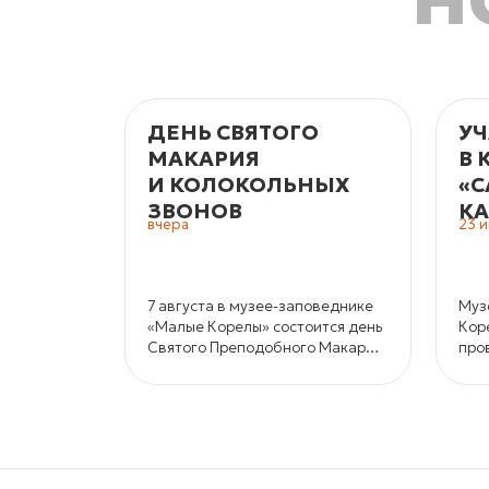
ДЕНЬ СВЯТОГО
УЧ
МАКАРИЯ
В 
И КОЛОКОЛЬНЫХ
«С
ЗВОНОВ
КА
вчера
23 
7 августа в музее-заповеднике
Муз
«Малые Корелы» состоится день
Кор
Святого Преподобного Макария
про
и колокольных звонов.
кон
и к
кра