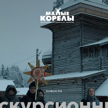
новости
кскурсионн