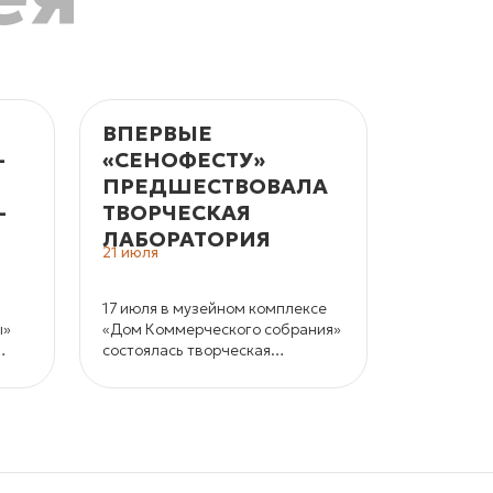
ВПЕРВЫЕ
«СЕНО
­
«СЕНОФЕСТУ»
В «МА
ПРЕДШЕСТВОВАЛА
КОРЕЛ
­
ТВОРЧЕСКАЯ
ЖДУТ
ЛАБОРАТОРИЯ
МАСТЕ
21 июля
15 июля
17 июля в музейном комплексе
18 и 19 ию
ы»
«Дом Коммерческого собрания»
заповедни
состоялась творческая
в седьмой 
лаборатория «Усть-Цилемская
джазовый 
«горка» как основа фольклорной
«СеноФЕС
составляющей этно-джазового
фестиваля «СеноФЕСТ».