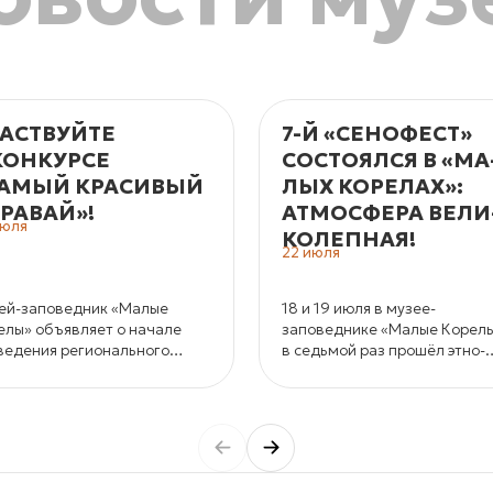
АСТВУЙТЕ
7-Й «СЕНОФЕСТ»
КОНКУРСЕ
СОСТОЯЛСЯ В «МА
АМЫЙ КРАСИВЫЙ
ЛЫХ КО­РЕ­ЛАХ»:
РАВАЙ»!
АТМОС­ФЕ­РА ВЕ­ЛИ
июля
КО­ЛЕП­НАЯ!
22 июля
ей-заповедник «Малые
18 и 19 июля в музее-
елы» объявляет о начале
заповеднике «Малые Корел
ведения регионального
в седьмой раз прошёл этно-
курса хлебобулочных
джазовый фестиваль
ондитерских изделий «Самый
«СеноФЕСТ».
сивый каравай».