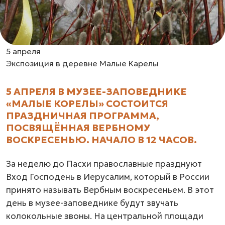
5 апреля
Экспозиция в деревне Малые Карелы
5 АПРЕЛЯ В МУЗЕЕ-ЗАПОВЕДНИКЕ
«МАЛЫЕ КОРЕЛЫ» СОСТОИТСЯ
ПРАЗДНИЧНАЯ ПРОГРАММА,
ПОСВЯЩЁННАЯ ВЕРБНОМУ
ВОСКРЕСЕНЬЮ. НАЧАЛО В 12 ЧАСОВ.
За неделю до Пасхи православные празднуют
Вход Господень в Иерусалим, который в России
принято называть Вербным воскресеньем. В этот
день в музее-заповеднике будут звучать
колокольные звоны. На центральной площади