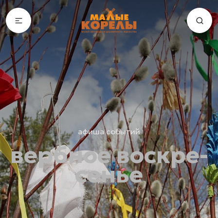
афиша событий
вербное воскре­
се­нье