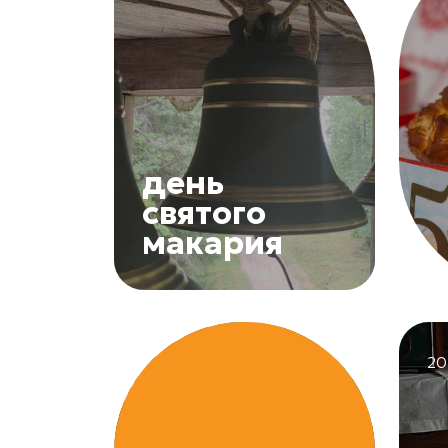
день
святого
макария
20