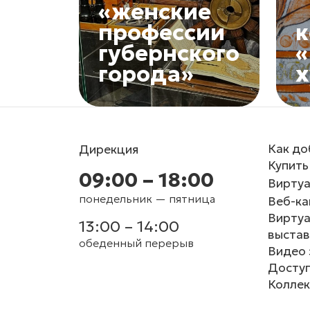
«женские
профессии
к
губернского
«
города»
Как до
Дирекция
Купить
09:00 – 18:00
Виртуа
понедельник — пятница
Веб-к
Вирту
13:00 – 14:00
выстав
обеденный перерыв
Видео 
Доступ
Коллек