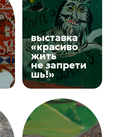
выставка
«красиво
жить
не запрети
шь!»