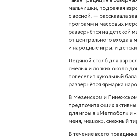
такая традиция в северны
мальчишки, подражая взро
с весной, — рассказала з
программ и массовых мер
развернётся на детской 
от центрального входа в 
и народные игры, и детски
Ледяной столб для взросл
смелых и ловких около до
повеселит кукольный бала
развернётся ярмарка нар
В Мезенском и Пинежском 
предпочитающих активны
для игры в «Метлобол» и 
меня, мешок», снежный тир
В течение всего праздник