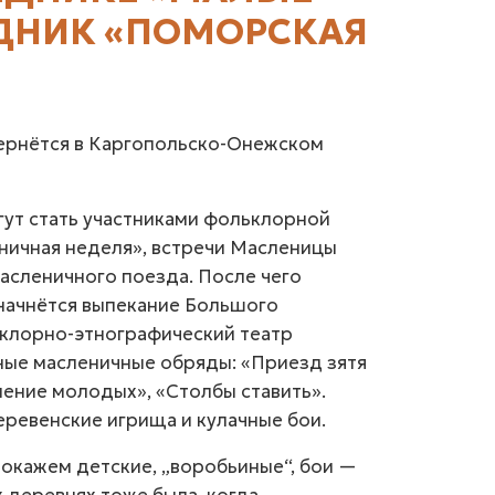
ДНИК «ПОМОРСКАЯ
ернётся в Каргопольско-Онежском
огут стать участниками фольклорной
ничная неделя», встречи Масленицы
асленичного поезда. После чего
начнётся выпекание Большого
ьклорно-этнографический театр
ные масленичные обряды: «Приезд зятя
ление молодых», «Столбы ставить».
ревенские игрища и кулачные бои.
покажем детские, „воробьиные“, бои —