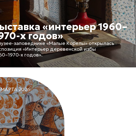
ыставка «интерьер 1960–
970-х годов»
музее-заповеднике «Малые Корелы» открылась
спозиция «Интерьер деревенской избы
60–1970-х годов».
 МАРТА 2026