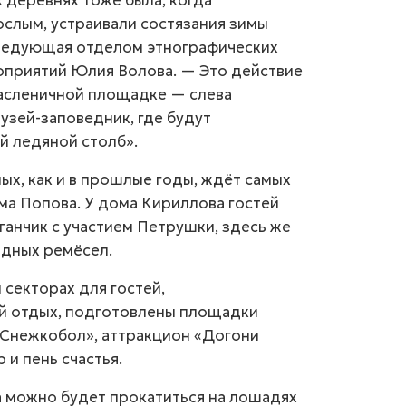
х деревнях тоже была, когда
слым, устраивали состязания зимы
аведующая отделом этнографических
оприятий Юлия Волова. — Это действие
масленичной площадке — слева
музей-заповедник, где будут
й ледяной столб».
ых, как и в прошлые годы, ждёт самых
ма Попова. У дома Кириллова гостей
ганчик с участием Петрушки, здесь же
одных ремёсел.
секторах для гостей,
й отдых, подготовлены площадки
«Снежкобол», аттракцион «Догони
 и пень счастья.
а можно будет прокатиться на лошадях