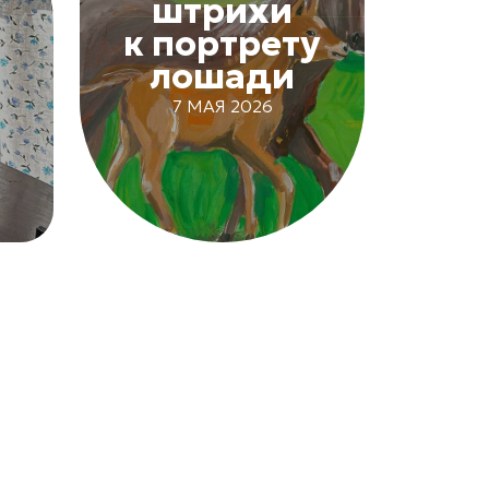
штрихи
к портрету
лошади
7 МАЯ 2026