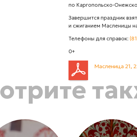
по Каргопольско-Онежско
Завершится праздник взя
и сжиганием Масленицы на
Телефоны для справок:
(8
0+
Масленица 21, 2
отрите та