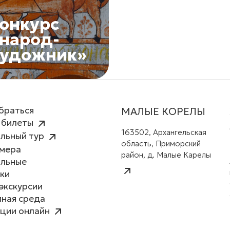
онкурс
народ-
художник»
браться
МАЛЫЕ КОРЕЛЫ
 билеты
163502, Архангельская
льный тур
область, Приморский
амера
район, д. Малые Карелы
альные
ки
экскурсии
ная среда
ции онлайн