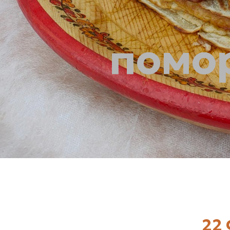
помо
22