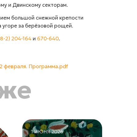
му и Двинскому секторам.
тием большой снежной крепости
 угоре за берёзовой рощей.
18-2) 204-164
и
670-640
.
2 февраля. Программа.pdf
кже
1 ИЮНЯ 2026