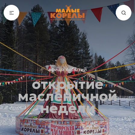
афиша событий
открытие
масленичной
недели