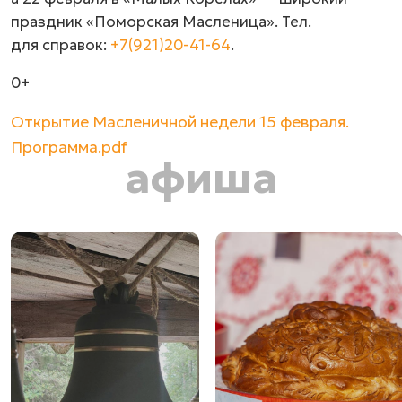
праздник «Поморская Масленица». Тел.
для справок:
+7(921)20-41-64
.
0+
Открытие Масленичной недели 15 февраля.
Программа.pdf
афиша