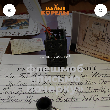
афиша событий
флешмоб
«письмо
почерку»