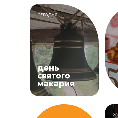
СЕГОДНЯ
день
святого
макария
20