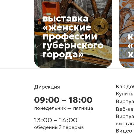
выставка
«женские
профессии
к
губернского
«
города»
Как до
Дирекция
Купить
09:00 – 18:00
Виртуа
понедельник — пятница
Веб-к
Вирту
13:00 – 14:00
выстав
обеденный перерыв
Видео 