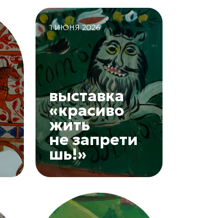
1 ИЮНЯ 2026
выставка
«красиво
жить
не запрети
шь!»