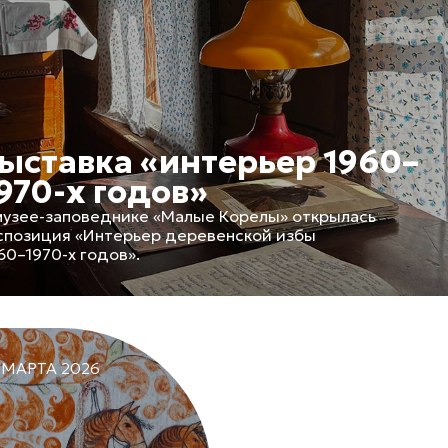
ыставка «интерьер 1960–
970-х годов»
музее-заповеднике «Малые Корелы» открылась
спозиция «Интерьер деревенской избы
60–1970-х годов».
 МАРТА 2026