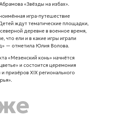
брамова «Звёзды на избах».
дноимённая игра-путешествие
«Детей ждут тематические площадки,
в северной деревне в военное время,
е, что ели и в какие игры играли
ад» — отметила Юлия Волова.
екта «Мезенский конь» начнётся
цветье» и состоится церемония
 и призёров XIХ регионального
рья».
кже