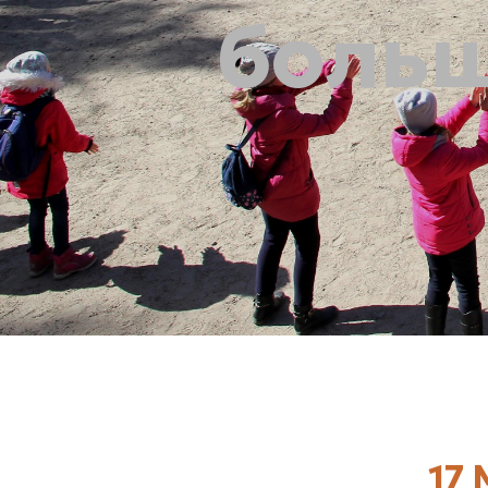
больш
17