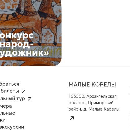
онкурс
народ-
художник»
браться
МАЛЫЕ КОРЕЛЫ
 билеты
163502, Архангельская
льный тур
область, Приморский
амера
район, д. Малые Карелы
альные
ки
экскурсии