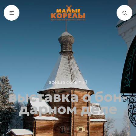
афиша событий
выставка о бон­
дар­ном деле