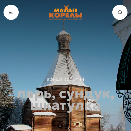
афиша событий
ларь, сундук,
шкатулка