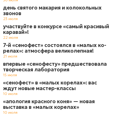
день святого макария и колокольных
звонов
23 июля
участвуйте в конкурсе «самый красивый
каравай»!
22 июля
7-й «сенофест» состоялся в «ма­лых ко­
ре­лах»: атмос­фе­ра ве­ли­ко­леп­ная!
21 июля
впервые «сенофесту» предшествовала
творческая лаборатория
15 июля
«сенофест» в «малых корелах»: вас
ждут новые мастер-классы
10 июля
«апология красного коня» — новая
выставка в «малых корелах»
10 июля