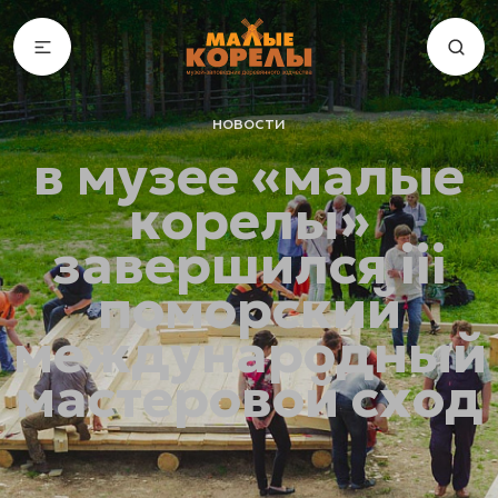
новости
в музее «малые
корелы»
завершился iii
поморский
международный
мастеровой сход