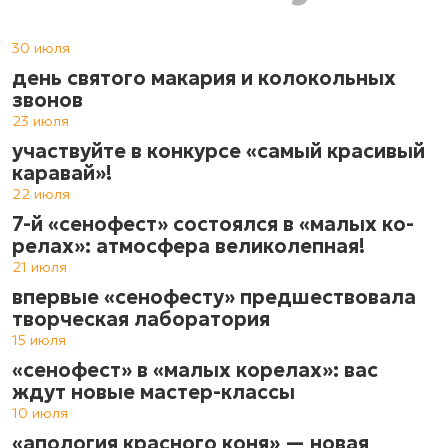
30 июля
день святого макария и колокольных
звонов
23 июля
участвуйте в конкурсе «самый красивый
каравай»!
22 июля
7-й «сенофест» состоялся в «ма­лых ко­
ре­лах»: атмос­фе­ра ве­ли­ко­леп­ная!
21 июля
впервые «сенофесту» предшествовала
творческая лаборатория
15 июля
«сенофест» в «малых корелах»: вас
ждут новые мастер-классы
10 июля
«апология красного коня» — новая