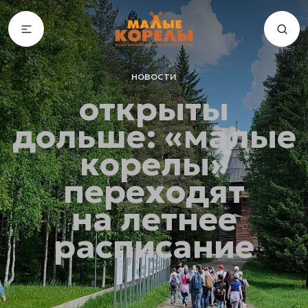
новости
открыты
дольше: «малые
корелы»
переходят
на летнее
расписание