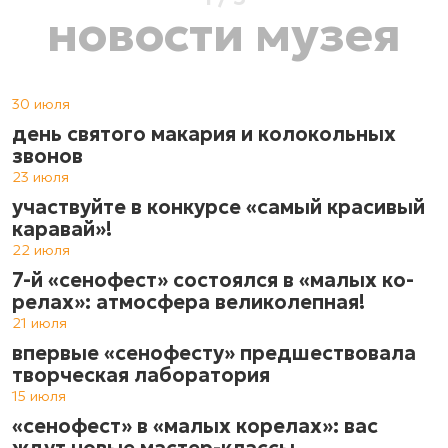
новости музея
30 июля
день святого макария и колокольных
звонов
23 июля
участвуйте в конкурсе «самый красивый
каравай»!
22 июля
7-й «сенофест» состоялся в «ма­лых ко­
ре­лах»: атмос­фе­ра ве­ли­ко­леп­ная!
21 июля
впервые «сенофесту» предшествовала
творческая лаборатория
15 июля
«сенофест» в «малых корелах»: вас
ждут новые мастер-классы