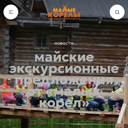
новости
майские
экскурсионные
предложения
от «малых
корел»