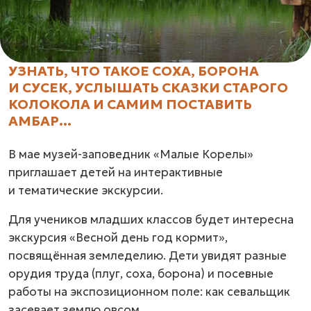
УЗНАТЬ, ЧТО ТАКОЕ СОХА, БОРОНА
И СУСЕК, УСЛЫШАТЬ СКАЗКИ СТАРОГО
КОЛОКОЛА И САМИМ ПОСТАВИТЬ
АМБАР...
В мае музей-заповедник «Малые Корелы»
приглашает детей на интерактивные
и тематические экскурсии.
Для учеников младших классов будет интересна
экскурсия «Весной день год кормит»,
посвящённая земледелию. Дети увидят разные
орудия труда (плуг, соха, борона) и посевные
работы на экспозиционном поле: как севальщик
засевает землю овсом.