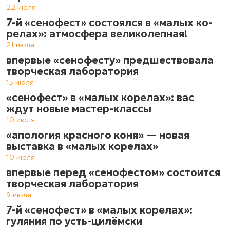
22 июля
7-й «сенофест» состоялся в «ма­лых ко­
ре­лах»: атмос­фе­ра ве­ли­ко­леп­ная!
21 июля
впервые «сенофесту» предшествовала
творческая лаборатория
15 июля
«сенофест» в «малых корелах»: вас
ждут новые мастер-классы
10 июля
«апология красного коня» — новая
выставка в «малых корелах»
10 июля
впервые перед «сенофестом» состоится
творческая лаборатория
9 июля
7-й «сенофест» в «малых корелах»:
гуляния по усть-цилёмски