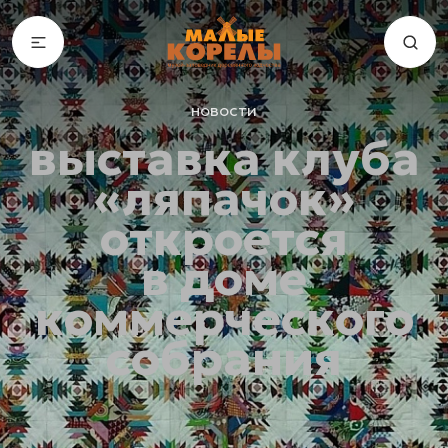
новости
выставка клуба
«ляпачок»
откроется
в доме
коммерческого
собрания