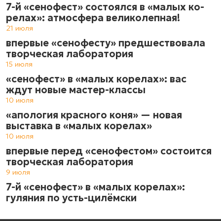
7-й «сенофест» состоялся в «ма­лых ко­
ре­лах»: атмос­фе­ра ве­ли­ко­леп­ная!
21 июля
впервые «сенофесту» предшествовала
творческая лаборатория
15 июля
«сенофест» в «малых корелах»: вас
ждут новые мастер-классы
10 июля
«апология красного коня» — новая
выставка в «малых корелах»
10 июля
впервые перед «сенофестом» состоится
творческая лаборатория
9 июля
7-й «сенофест» в «малых корелах»:
гуляния по усть-цилёмски