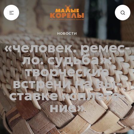
новости
«человек. ре­мес­
ло. судь­ба»:
твор­чес­кие
встре­чи на вы­
став­ке «спле­те­
ние»