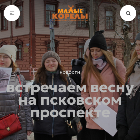
новости
встречаем весну
на псковском
проспекте