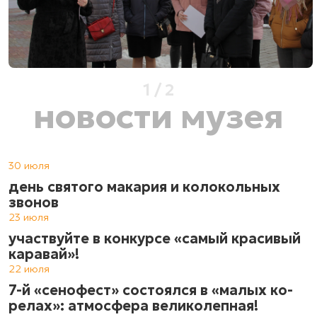
1
/
2
новости музея
30 июля
день святого макария и колокольных
звонов
23 июля
участвуйте в конкурсе «самый красивый
каравай»!
22 июля
7-й «сенофест» состоялся в «ма­лых ко­
ре­лах»: атмос­фе­ра ве­ли­ко­леп­ная!