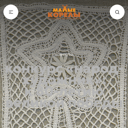
новости
конкурс «народ-
художник»:
к 80-летию
великой победы