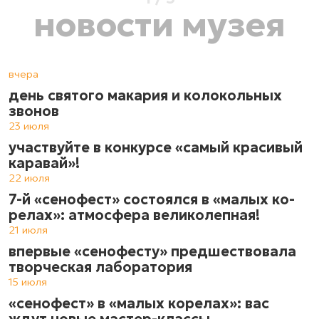
новости музея
вчера
день святого макария и колокольных
звонов
23 июля
участвуйте в конкурсе «самый красивый
каравай»!
22 июля
7-й «сенофест» состоялся в «ма­лых ко­
ре­лах»: атмос­фе­ра ве­ли­ко­леп­ная!
21 июля
впервые «сенофесту» предшествовала
творческая лаборатория
15 июля
«сенофест» в «малых корелах»: вас
ждут новые мастер-классы