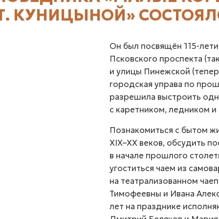
 Т. КУНИЦЫНОЙ» СОСТОЯЛ
Он был посвящён 115-летию
Псковского проспекта (та
и улицы Пинежской (тепер
городская управа по прош
разрешила выстроить од
с каретником, ледником и
Познакомиться с бытом жи
XIX–XX веков, обсудить п
в начале прошлого столет
угоститься чаем из самова
на театрализованном чае
Тимофеевны и Ивана Алекс
лет на празднике исполня