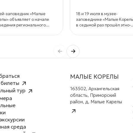
ей-заповедник «Малые
18 и 19 июля в музее-
елы» объявляет о начале
заповеднике «Малые Корел
ведения регионального
в седьмой раз прошёл этно-
курса хлебобулочных
джазовый фестиваль
ондитерских изделий «Самый
«СеноФЕСТ».
сивый каравай».
браться
МАЛЫЕ КОРЕЛЫ
 билеты
163502, Архангельская
льный тур
область, Приморский
амера
район, д. Малые Карелы
альные
ки
экскурсии
ная среда