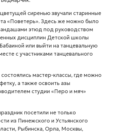
 Беднарчик.
 цветущей сиренью звучали старинные
та «Поветерь». Здесь же можно было
рандашами этюд под руководством
венных дисциплин Детской школы
Бабаиной или выйти на танцевальную
месте с участниками танцевального
состоялись мастер-классы, где можно
етку, а также освоить азы
оводителем студии «Перо и мяч»
 праздник посетили не только
ости из Пинежского и Устьянского
ласти, Рыбинска, Орла, Москвы,