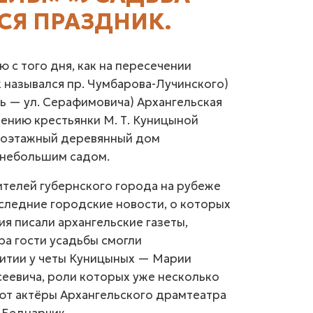
СЯ ПРАЗДНИК.
 с того дня, как на пересечении
к назывался пр. Чумбарова-Лучинского)
ь — ул. Серафимовича) Архангельская
ению крестьянки М. Т. Куницыной
ноэтажный деревянный дом
 небольшим садом.
телей губернского города на рубеже
оследние городские новости, о которых
ия писали архангельские газеты,
ра гости усадьбы смогли
питии у четы Куницыных — Марии
еевича, роли которых уже несколько
ют актёры Архангельского драмтеатра