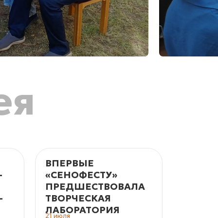
ея
ВПЕРВЫЕ
«СЕНО
­
«СЕНОФЕСТУ»
В «МА
ПРЕДШЕСТВОВАЛА
КОРЕЛ
­
ТВОРЧЕСКАЯ
ЖДУТ
ЛАБОРАТОРИЯ
МАСТЕ
21 июля
15 июля