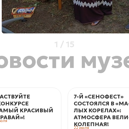
1
/
15
овости муз
АСТВУЙТЕ
7-Й «СЕНОФЕСТ»
КОНКУРСЕ
СОСТОЯЛСЯ В «МА
АМЫЙ КРАСИВЫЙ
ЛЫХ КО­РЕ­ЛАХ»:
РАВАЙ»!
АТМОС­ФЕ­РА ВЕ­ЛИ
июля
КО­ЛЕП­НАЯ!
22 июля