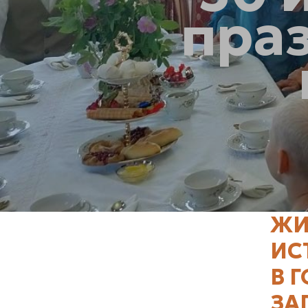
праз
ЖИ
ИС
В 
ЗА