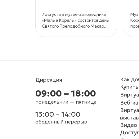
7 августа в музее-заповеднике
Муз
«Малые Корелы» состоится день
Кор
Святого Преподобного Макария
про
и колокольных звонов.
кон
и к
кра
Как до
Дирекция
Купить
09:00 – 18:00
Виртуа
понедельник — пятница
Веб-к
Вирту
13:00 – 14:00
выстав
обеденный перерыв
Видео 
Доступ