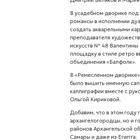
Дмитрий Беляков и Мария
В усадебном дворике под
романсы в исполнении дуэ
создать акварельными ка
преподавателя художест
искусств № 48 Валентины 
площадку в стиле ретро в
объединения «Балфолк».
В «Ремесленном дворике» 
было вышить именную салф
каллиграфии вместе с рук
Ольгой Кириковой.
Добавим, что в этом году
архангелогородцы, но и г
районов Архангельской об
Самары и даже из Египта.