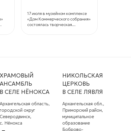
17 июля в музейном комплексе
18 и 19 ию
ы»
«Дом Коммерческого собрания»
заповедни
состоялась творческая
в седьмой 
лаборатория «Усть-Цилемская
джазовый 
«горка» как основа фольклорной
«СеноФЕС
составляющей этно-джазового
фестиваля «СеноФЕСТ».
ХРАМОВЫЙ
НИКОЛЬСКАЯ
АНСАМБЛЬ
ЦЕРКОВЬ
В СЕЛЕ НЁНОКСА
В СЕЛЕ ЛЯВЛЯ
Архангельская область,
Архангельская обл.,
городской округ
Приморский район,
Северодвинск,
муниципальное
с. Нёнокса
образование
Боброво-