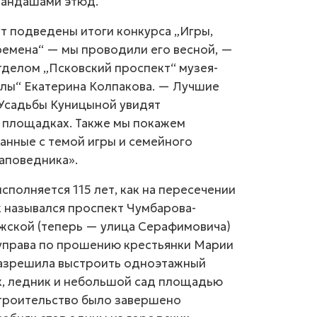
рандашами этюд.
т подведены итоги конкурса „Игры,
времена“ — мы проводили его весной, —
делом „Псковский проспект“ музея-
лы“ Екатерина Колпакова. — Лучшие
 Усадьбы Куницыной увидят
х площадках. Также мы покажем
анные с темой игры и семейного
заповедника».
исполняется 115 лет, как на пересечении
к назывался проспект Чумбарова-
жской (теперь — улица Серафимовича)
 управа по прошению крестьянки Марии
азрешила выстроить одноэтажный
к, ледник и небольшой сад площадью
Строительство было завершено