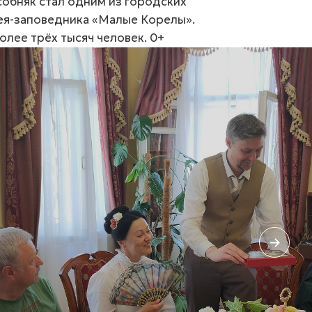
особняк стал одним из городских
ея-заповедника «Малые Корелы».
лее трёх тысяч человек. 0+