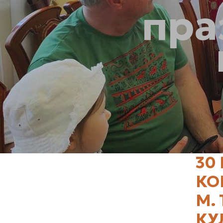
пра
30
КО
М.
КУ