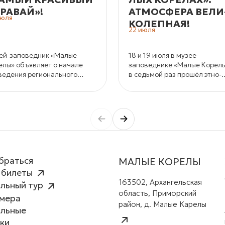
РАВАЙ»!
АТМОС­ФЕ­РА ВЕ­ЛИ
июля
КО­ЛЕП­НАЯ!
22 июля
ей-заповедник «Малые
18 и 19 июля в музее-
елы» объявляет о начале
заповеднике «Малые Корел
ведения регионального
в седьмой раз прошёл этно-
курса хлебобулочных
джазовый фестиваль
ондитерских изделий «Самый
«СеноФЕСТ».
сивый каравай».
браться
МАЛЫЕ КОРЕЛЫ
 билеты
163502, Архангельская
льный тур
область, Приморский
амера
район, д. Малые Карелы
альные
ки