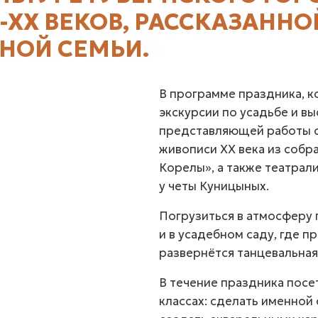
X-XX ВЕКОВ, РАССКАЗАНН
НОЙ СЕМЬИ.
В программе праздника, ко
экскурсии по усадьбе и выс
представляющей работы с
живописи ХХ века из собр
Корелы», а также театрал
у четы Куницыных.
Погрузиться в атмосферу
и в усадебном саду, где п
развернётся танцевальная
В течение праздника посе
классах: сделать именной 