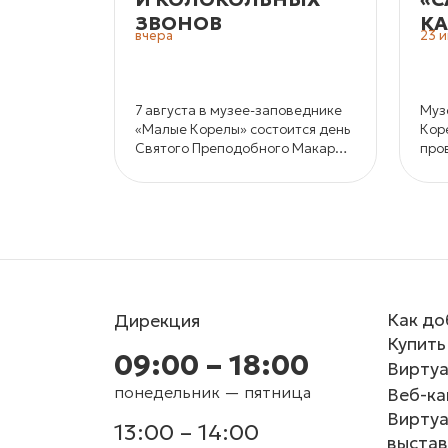
ЗВОНОВ
КА
вчера
23 
7 августа в музее-заповеднике
Муз
«Малые Корелы» состоится день
Кор
Святого Преподобного Макария
про
и колокольных звонов.
кон
и к
кра
Как до
Дирекция
Купить
09:00 – 18:00
Виртуа
понедельник — пятница
Веб-к
Вирту
13:00 – 14:00
выстав