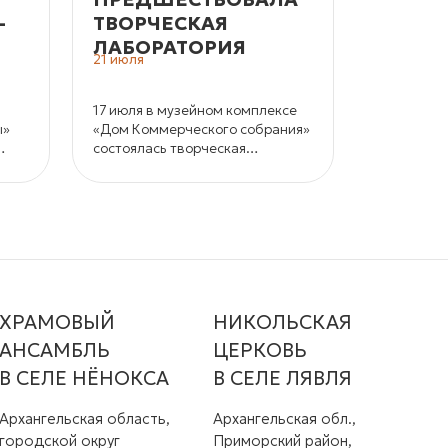
­
ТВОРЧЕСКАЯ
ЖДУТ
ЛАБОРАТОРИЯ
МАСТЕ
21 июля
15 июля
17 июля в музейном комплексе
18 и 19 ию
ы»
«Дом Коммерческого собрания»
заповедни
состоялась творческая
в седьмой 
лаборатория «Усть-Цилемская
джазовый 
«горка» как основа фольклорной
«СеноФЕС
составляющей этно-джазового
фестиваля «СеноФЕСТ».
ХРАМОВЫЙ
НИКОЛЬСКАЯ
АНСАМБЛЬ
ЦЕРКОВЬ
В СЕЛЕ НЁНОКСА
В СЕЛЕ ЛЯВЛЯ
Архангельская область,
Архангельская обл.,
городской округ
Приморский район,