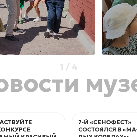
1
/
4
овости муз
АСТВУЙТЕ
7-Й «СЕНОФЕСТ»
КОНКУРСЕ
СОСТОЯЛСЯ В «МА
АМЫЙ КРАСИВЫЙ
ЛЫХ КО­РЕ­ЛАХ»: