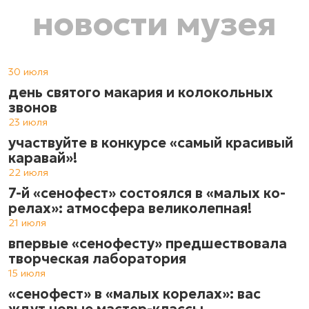
новости музея
30 июля
день святого макария и колокольных
звонов
23 июля
участвуйте в конкурсе «самый красивый
каравай»!
22 июля
7-й «сенофест» состоялся в «ма­лых ко­
ре­лах»: атмос­фе­ра ве­ли­ко­леп­ная!
21 июля
впервые «сенофесту» предшествовала
творческая лаборатория
15 июля
«сенофест» в «малых корелах»: вас
ждут новые мастер-классы