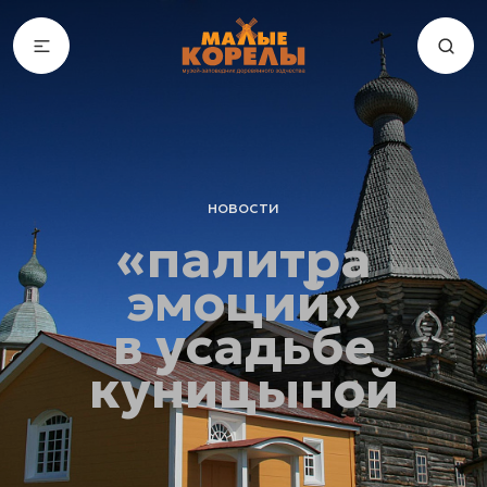
новости
«палитра
эмоций»
в усадьбе
куницыной