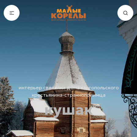
интерьер светёлки дома каргопольского
крестьянина-странноприимца
кушак