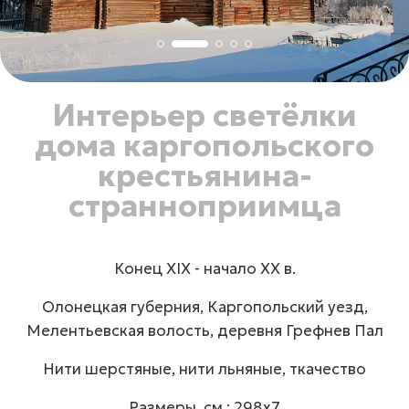
Интерьер светёлки
дома каргопольского
крестьянина-
странноприимца
Конец XIX - начало ХХ в.
Олонецкая губерния, Каргопольский уезд,
Мелентьевская волость, деревня Грефнев Пал
Нити шерстяные, нити льняные, ткачество
Размеры, см.: 298х7