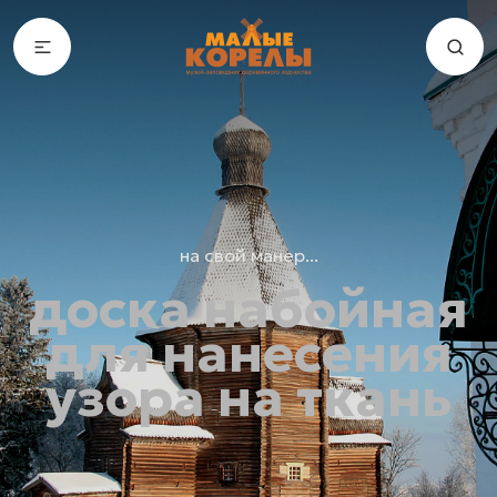
на свой манер...
доска набойная
для нанесения
узора на ткань