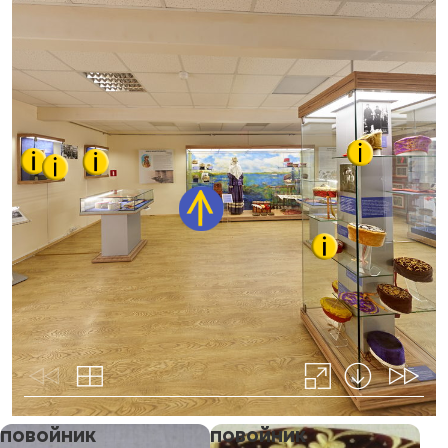
повойник
повойник