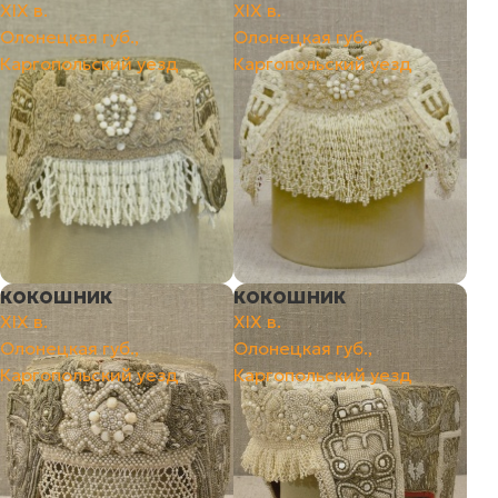
ХIХ в.
ХIХ в.
Олонецкая губ.,
Олонецкая губ.,
Каргопольский уезд
Каргопольский уезд
кокошник
кокошник
ХIХ в.
ХIХ в.
Олонецкая губ.,
Олонецкая губ.,
Каргопольский уезд
Каргопольский уезд