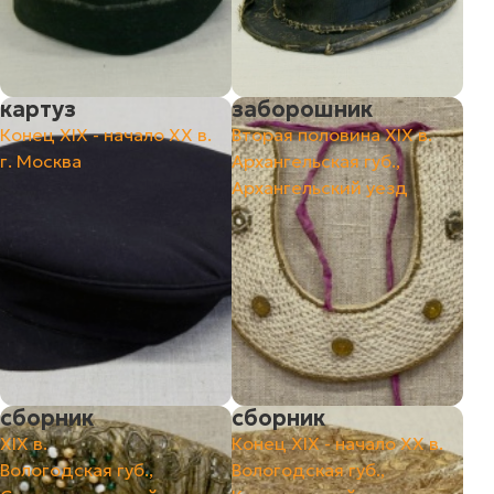
картуз
заборошник
Конец ХIХ - начало ХХ в.
Вторая половина ХIХ в.
г. Москва
Архангельская губ.,
Архангельский уезд
cборник
cборник
ХIХ в.
Конец ХIХ - начало ХХ в.
Вологодская губ.,
Вологодская губ.,