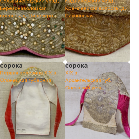
Сольвычегодский уезд,
Кадниковский уезд,
Березонаволоцкая
Кремлевская волость, д.
волость, д. Цивозеро
Паунинская
сорока
сорока
Первая половина ХIХ в.
ХIХ в.
Олонецкая губерния
Архангельская губ.,
Онежский уезд