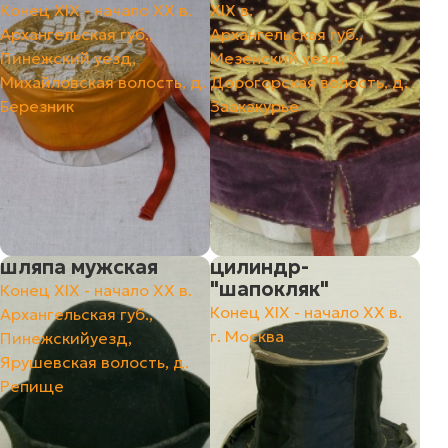
Конец ХIХ - начало ХХ в.
ХIХ в.
Архангельская губ.,
Архангельская губ.,
Пинежский уезд,
Мезенский уезд,
Михайловская волость, д.
Дорогорская волость, д.
Березник
Заакакурье
шляпа мужская
цилиндр-
"шапокляк"
Конец ХIХ - начало ХХ в.
Конец ХIХ - начало ХХ в.
Архангельская губ.,
г. Москва
Пинежскийуезд,
Ярушевская волость, д.
Репище