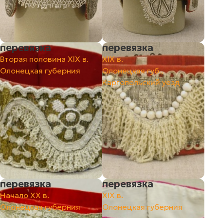
перевязка
перевязка
Вторая половина XIX в.
ХIХ в.
Олонецкая губерния
Олонецкая губ.,
Каргопольский уезд
перевязка
перевязка
Начало ХХ в.
ХIХ в.
Олонецкая губерния
Олонецкая губерния