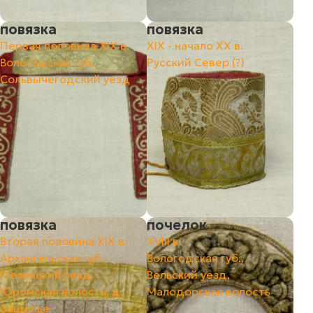
повязка
повязка
Первая половина XIX в.
XIX - начало XX в.
Вологодская губ.,
Русский Север (?)
Сольвычегодский уезд
повязка
почелок
Вторая половина XIX в.
XVIII в.
Архангельская губ.,
Вологодская губ.,
Мезенский уезд,
Вельский уезд,
Юромская волость, д.
Малодорская волость
Защелье