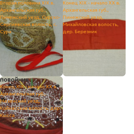
Вторая половина ХIХ в.
Конец ХIХ - начало ХХ в.
Архангельская губ.,
Архангельская губ.,
Пинежский уезд, Сурско-
Пинежский уезд,
Сергиевская волость, с.
Михайловская волость,
Сура
дер. Березник
повойник
Конец ХIХ - начало ХХ в.
Архангельская губ.,
Мезенский уезд,
Койнасская волость, дер.
Кысса