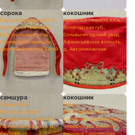
сорока
кокошник
Первая половина ХIХ в.
Конец ХIХ - начало ХХ в.
Олонецкая губерния,
Вологодская губ.,
Каргопольский уезд,
Сольвычегодский уезд,
Ошевенская волость,
Афанасьевская волость,
деревня Большой Халуй
д. Автономовская
самшура
кокошник
Конец ХIХ в.
ХIХ в.
Вологодская губ.,
Вологодская губ.,
Сольвычегодский уезд,
Сольвычегодский уезд,
Горковская волость, д.
Черевкоская волость,
Окулова
деревня Сакулинская