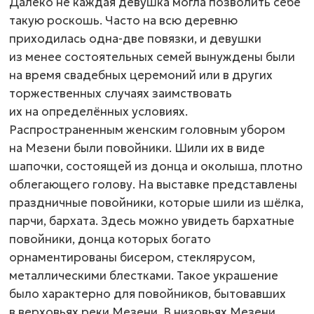
Далеко не каждая девушка могла позволить себе
такую роскошь. Часто на всю деревню
приходилась
одна-две
повязки, и девушки
из менее состоятельных семей вынуждены были
на время свадебных церемоний или в других
торжественных случаях заимствовать
их на определённых условиях.
Распространенным женским головным убором
на Мезени были повойники. Шили их в виде
шапочки, состоящей из донца и околыша, плотно
облегающего голову. На выставке представлены
праздничные повойники, которые шили из шёлка,
парчи, бархата. Здесь можно увидеть бархатные
повойники, донца которых богато
орнаментированы бисером, стеклярусом,
металлическими блестками. Такое украшение
было характерно для повойников, бытовавших
в верховьях реки Мезени. В низовьях Мезени