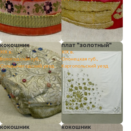
кокошник
плат "золотный"
ХIХ в.
ХIХ в.
Вологодская губ.,
Олонецкая губ.,
Сольвычегодский уезд
Каргопольский уезд
кокошник
кокошник