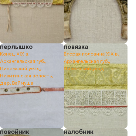
перлышко
повязка
Конец ХIХ в.
Вторая половина ХIХ в.
Архангельская губ.,
Архангельская губ.,
Пинежский уезд,
Пинежский уезд
Никитинская волость,
дер. Ваймуша
повойник
налобник