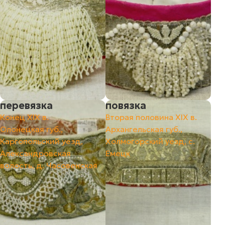
перевязка
повязка
Конец ХIХ в.
Вторая половина XIX в.
Олонецкая губ.,
Архангельская губ.,
Каргопольский уезд,
Холмогорский уезд, с.
Александровская
Емецк
волость, д. Часовенская