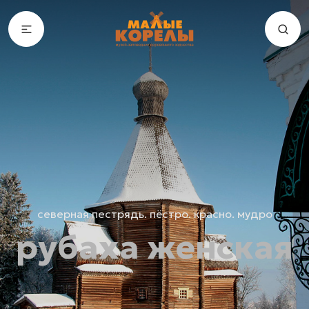
северная пестрядь. пёстро. красно. мудро
рубаха женская