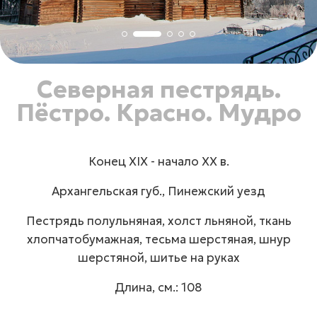
Северная пестрядь.
Пёстро. Красно. Мудро
Конец ХIХ - начало ХХ в.
Архангельская губ., Пинежский уезд
Пестрядь полульняная, холст льняной, ткань
хлопчатобумажная, тесьма шерстяная, шнур
шерстяной, шитье на руках
Длина, см.: 108