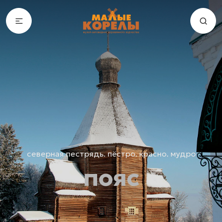
северная пестрядь. пёстро. красно. мудро
пояс