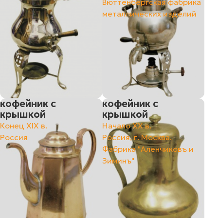
Вюттенбергская фабрика
металлических изделий
кофейник с
кофейник с
крышкой
крышкой
Конец ХIХ в.
Начало ХХ в.
Россия
Россия, г. Москва.
Фабрика "Аленчиковъ и
Зиминъ"