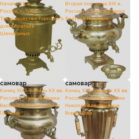
Начало ХХ в.
Вторая половина ХIХ в.
Россия, г. Тула.
Россия, г. Тула. Фабрика
Товарищество Торгового
братьев Лялиных
дома братьев
Шемариных
самовар
самовар
Конец ХIХ – начало ХХ вв.
Конец ХIХ – начало ХХ вв.
Россия, г. Тула. Фабрика
Россия, г. Тула, Фабрика
Василия Кондратьевича
Николая Алексеевича
Горнина
Воронцова