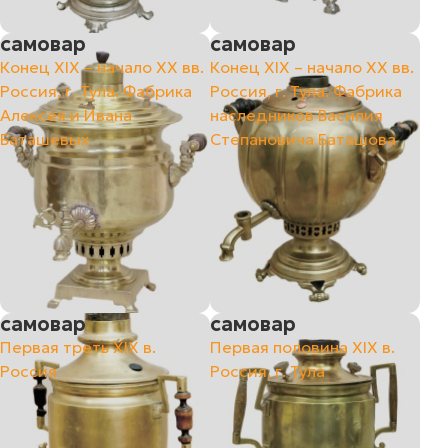
самовар
самовар
Конец ХIХ – начало ХХ вв.
Конец ХIХ – начало ХХ вв.
Россия, г. Тула. Фабрика
Россия, г. Тула. Фабрика
Алексея и Ивана
наследников Василия
Баташевых
Степановича Баташова
самовар
самовар
Первая треть ХIХ в.
Первая половина ХIХ в.
Россия
Россия, г. Тула