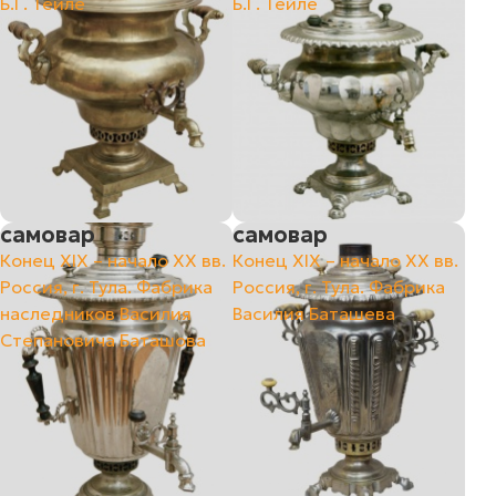
Б.Г. Тейле
Б.Г. Тейле
самовар
самовар
Конец ХIХ – начало ХХ вв.
Конец ХIХ – начало ХХ вв.
Россия, г. Тула. Фабрика
Россия, г. Тула. Фабрика
наследников Василия
Василия Баташева
Степановича Баташова