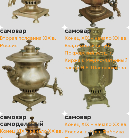
самовар
самовар
Вторая половина XIX в.
Конец ХIХ – начало ХХ вв.
Россия
Владимирская губ.,
Покровский уезд, г.
Киржач. Медно-латунный
завод Н.Е. Шапошникова
самовар
самовар
самодельный
Конец XIX – начало XX вв.
Конец ХIХ – начало ХХ вв.
Россия, г. Тула. Фабрика