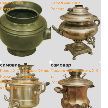
Начало ХХ в.
Середина XIX в.
Россия
Россия
самовар
самовар
Конец ХIХ – начало ХХ вв.
Последняя четверть XIX
Россия, г. Москва.
в.
Фабрика братьев Г. и Н.
Россия
Калининых