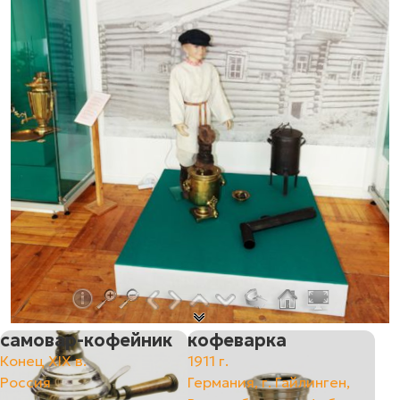
самовар-кофейник
кофеварка
Конец XIX в.
1911 г.
Россия
Германия, г. Гайлинген,