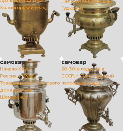
Архангельская губ.,
Пелагеи Михайловны
Холмогорский уезд
Гудковой
самовар
самовар
Начало ХХ в.
20-30-е годы XX в.
Россия, г. Тула.
СССР, г. Тула. Тульский
Товарищество Торгового
патронный завод
дома братьев
Шемариных