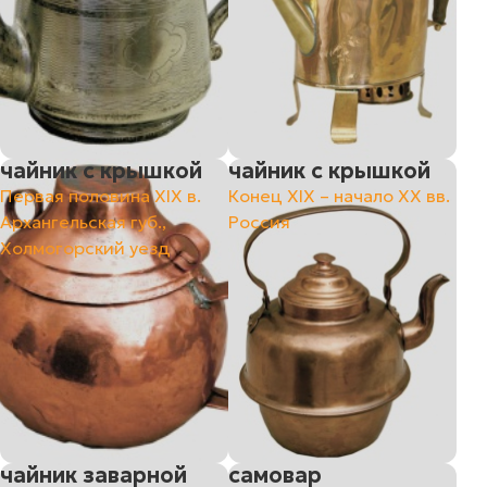
чайник с крышкой
чайник с крышкой
Первая половина ХIХ в.
Конец ХIХ – начало ХХ вв.
Архангельская губ.,
Россия
Холмогорский уезд
чайник заварной
самовар